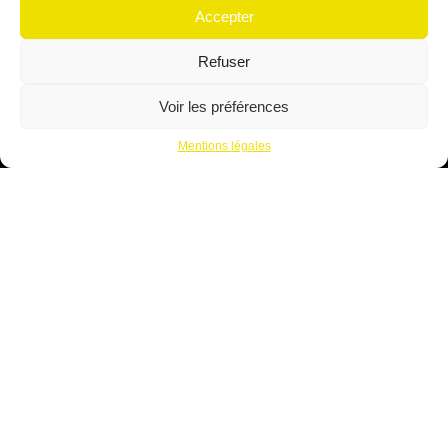
Accepter
Refuser
Voir les préférences
Mentions légales
5 A Rue du Bouxhof, 68630 Mittelwihr
03 89 47 83 22
Lundi au vendredi :
8h00 – 12h00 & 13h30 – 18h30
Samedi : Vente uniquement sur RDV
Nos prestations
Atelier mécanique
Vente de véhicules neuf