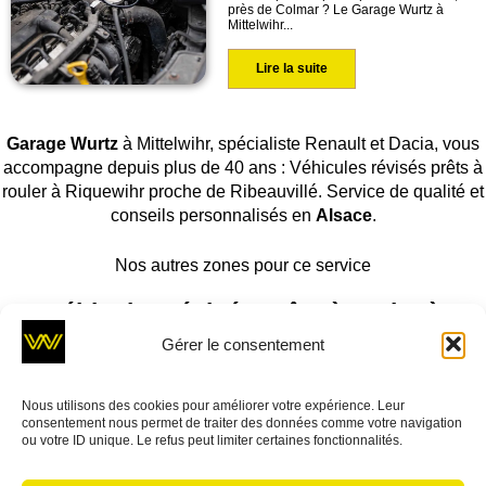
près de Colmar ? Le Garage Wurtz à
Mittelwihr...
Lire la suite
Garage Wurtz
à Mittelwihr, spécialiste Renault et Dacia, vous
accompagne depuis plus de 40 ans : Véhicules révisés prêts à
rouler à Riquewihr proche de Ribeauvillé. Service de qualité et
conseils personnalisés en
Alsace
.
Nos autres zones pour ce service
Véhicules révisés prêts à rouler à
Gérer le consentement
Sélestat dans le Centre-Alsace
Colmar dans le Haut-Rhin
Nous utilisons des cookies pour améliorer votre expérience. Leur
Kaysersberg sur la route des vins
consentement nous permet de traiter des données comme votre navigation
ou votre ID unique. Le refus peut limiter certaines fonctionnalités.